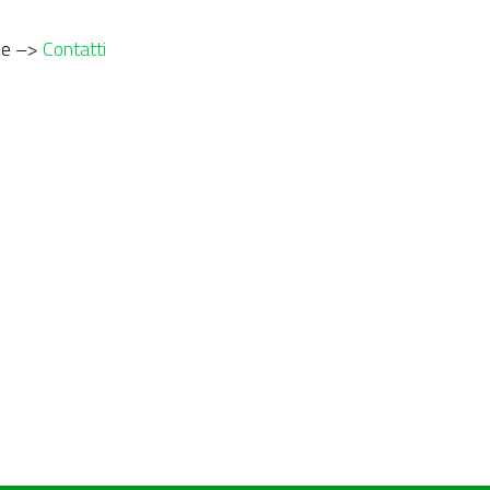
one –>
Contatti