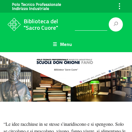
⋮
Biblioteca del
"Sacro Cuore"
Menu
“Le idee racchiuse in se stesse s’inaridiscono e si spengono. Solo
se circolano e si mescolano, vivono, fanno vivere, si alimentano le